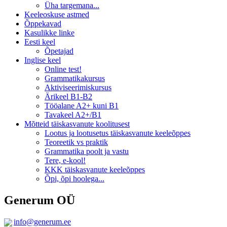
Üha targemana...
Keeleoskuse astmed
Õppekavad
Kasulikke linke
Eesti keel
Õpetajad
Inglise keel
Online test!
Grammatikakursus
Aktiviseerimiskursus
Ärikeel B1-B2
Tööalane A2+ kuni B1
Tavakeel A2+/B1
Mõtteid täiskasvanute koolitusest
Lootus ja lootusetus täiskasvanute keeleõppes
Teoreetik vs praktik
Grammatika poolt ja vastu
Tere, e-kool!
KKK täiskasvanute keeleõppes
Õpi, õpi hoolega...
Generum OÜ
info@generum.ee