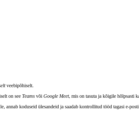
elt
veebipõhiselt.
iselt on see
Teams
või
Google Meet
, mis on tasuta ja kõigile hõlpsasti 
le, annab koduseid ülesandeid ja saadab kontrollitud tööd tagasi e-post