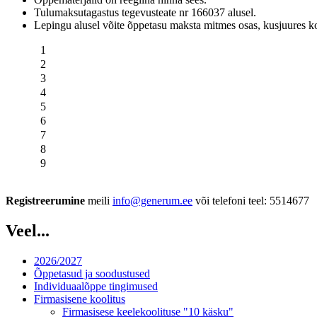
Tulumaksutagastus tegevusteate nr 166037 alusel.
Lepingu alusel võite õppetasu maksta mitmes osas, kusjuures
1
2
3
4
5
6
7
8
9
Registreerumine
meili
info@generum.ee
või telefoni teel: 5514677
Veel...
2026/2027
Õppetasud ja soodustused
Individuaalõppe tingimused
Firmasisene koolitus
Firmasisese keelekoolituse "10 käsku"