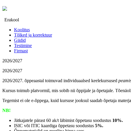
Erakool
Koolitus
Tõlked ja korrektuur
Giidid
Testimine
Firmast
2026/2027
2026/2027
2026/2027. õppeaastal toimuvad individuaalsed keelekursused
peamis
Kursus toimub platvormil, mis sobib nii õppijale ja õpetajale. Tõenäol
Tegemist ei ole e-õppega, kuid kursuse jooksul saadab õpetaja materja
NB!
Jätkajatele pärast 60 ak/t läbimist õppetasu soodustus
10%.
ISIC või ITIC kaardiga õppetasu soodustus
5%.
Õppematerjalid on reeglina hinna sees.