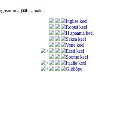
 kogusumma jääb samaks.
Inglise keel
Rootsi keel
Hispaania keel
Saksa keel
Vene keel
Eesti keel
/
Soome keel
Itaalia keel
/
Giidiõpe
/