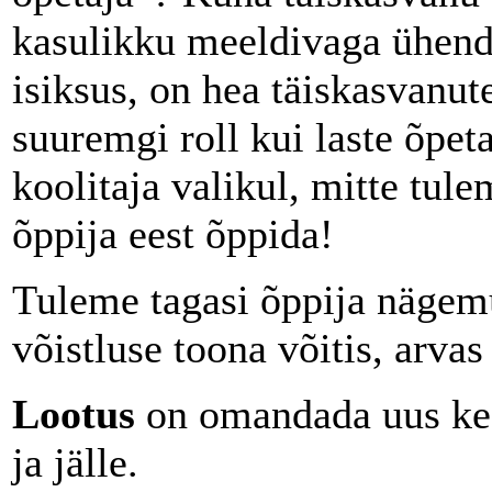
kasulikku meeldivaga ühend
isiksus, on hea täiskasvanut
suuremgi roll kui laste õpet
koolitaja valikul, mitte tul
õppija eest õppida!
Tuleme tagasi õppija nägemu
võistluse toona võitis, arvas 
Lootus
on omandada uus kee
ja jälle.