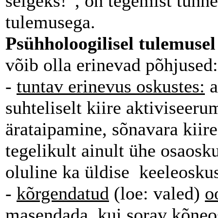
selgeks!”, on tegemist tunne
tulemusega.
Psühholoogilisel tulemusel
võib olla erinevad põhjused:
-
tuntav erinevus oskustes:
a
suhteliselt kiire aktiviseer
ärataipamine, sõnavara kii
tegelikult ainult ühe osao
oluline ka üldise keeleosku
-
kõrgendatud
(loe: valed)
o
masendada, kui sorav kõneos