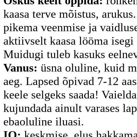
Oskus keelt õppida:
rohkem
kaasa terve mõistus, arukus.
pikema veenmise ja vaidluse
aktiivselt kaasa lööma isegi 
Muidugi tuleb kasuks eelne
Vanus:
üsna oluline, kuid m
aeg. Lapsed õpivad 7-12 aas
keele selgeks saada! Vaielda
kujundada ainult varases lap
ebaoluline iluasi.
IQ:
keskmise, elus hakkama