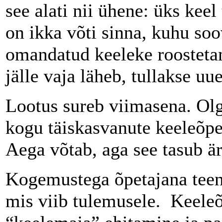
see alati nii ühene: üks kee
on ikka võti sinna, kuhu soo
omandatud keeleke roosteta
jälle vaja läheb, tullakse u
Lootus sureb viimasena. Ol
kogu täiskasvanute keeleõpe
Aega võtab, aga see tasub ä
Kogemustega õpetajana teen 
mis viib tulemusele. Keeleõ