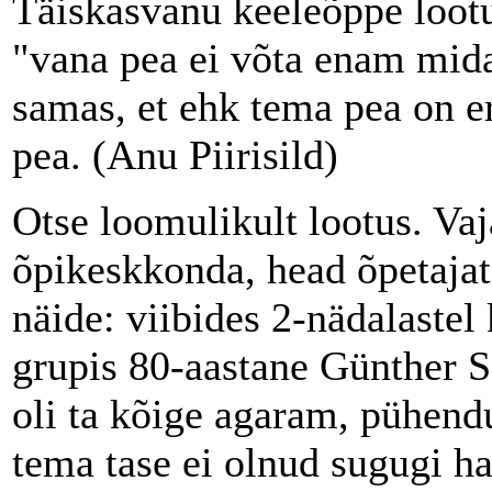
Täiskasvanu keeleõppe lootu
"vana pea ei võta enam mida
samas, et ehk tema pea on er
pea. (Anu Piirisild)
Otse loomulikult lootus. Va
õpikeskkonda, head õpetajat 
näide: viibides 2-nädalastel 
grupis 80-aastane Günther 
oli ta kõige agaram, pühend
tema tase ei olnud sugugi ha