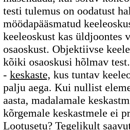
testi tulemus on oodatust ha
möödapääsmatud keeleoskus
keeleoskust kas üldjoontes v
osaoskust. Objektiivse keel
kõiki osaoskusi hõlmav test.
-
keskaste,
kus tuntav keele
palju aega. Kui nullist ele
aasta, madalamale keskastmel
kõrgemale keskastmele ei pr
Lootusetu? Tegelikult saavu