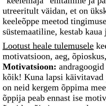
“keelemaja” ehitamine ja p
utreeritult väidan, et on üks
keeleõppe meetod tingimusel
süstemaatiline, kestab kaua 
Lootust heale tulemusele
kee
motivatsioon, aeg, õpioskus
Motivatsioon:
andragoogid 
kõik! Kuna lapsi käivitavad 
on neid kergem õppima meel
õppija peab ennast ise moti