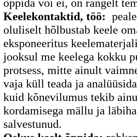
õppida või ei, on rangelt te
Keelekontaktid, töö:
peale 
oluliselt hõlbustab keele o
eksponeeritus keelematerjali
jooksul me keelega kokku p
protsess, mitte ainult vaimn
vaja küll teada ja analüüsid
kuid kõnevilumus tekib ainul
kordamisega mällu ja läbiha
salvestunud.