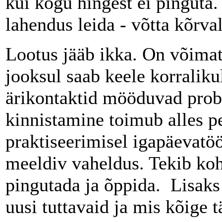
kui kogu hingest ei pinguta.
lahendus leida - võtta kõrva
Lootus jääb ikka. On võimat
jooksul saab keele korraliku
ärikontaktid mööduvad prob
kinnistamine toimub alles p
praktiseerimisel igapäevatö
meeldiv vaheldus. Tekib koh
pingutada ja õppida. Lisaks
uusi tuttavaid ja mis kõige 