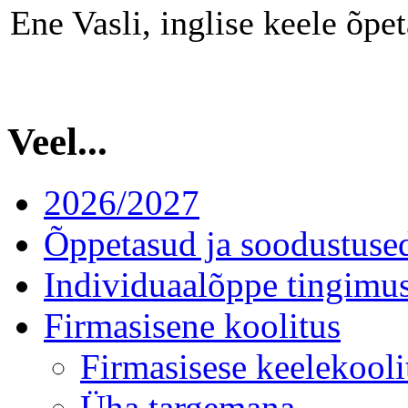
Ene Vasli, inglise keele õpe
Veel...
2026/2027
Õppetasud ja soodustuse
Individuaalõppe tingimu
Firmasisene koolitus
Firmasisese keelekooli
Üha targemana...