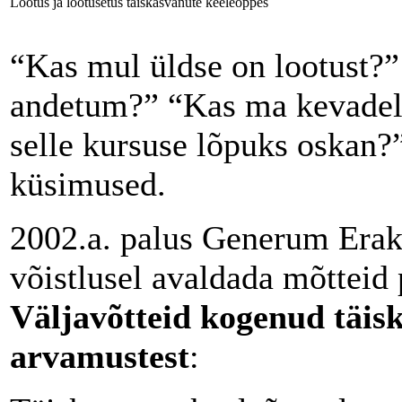
Lootus ja lootusetus täiskasvanute keeleõppes
“Kas mul üldse on lootust?”
andetum?” “Kas ma kevadel 
selle kursuse lõpuks oskan?”
küsimused.
2002.a. palus Generum Era
võistlusel avaldada mõtteid 
Väljavõtteid kogenud täis
arvamustest
: