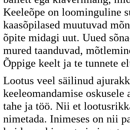
Keeleõpe on loominguline s
kaasõpilased muutuvad mõnu
õpite midagi uut. Uued sõna
mured taanduvad, mõtlemine
Õppige keelt ja te tunnete e
Lootus veel säilinud ajurak
keeleomandamise oskusele ai
tahe ja töö. Nii et lootusrik
nimetada. Inimeses on nii pa