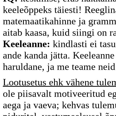
keeleõppeks täiesti! Reegli
matemaatikahinne ja gramma
aitab kaasa, kuid siingi on 
Keeleanne:
kindlasti ei tas
ande kanda jätta. Keeleanne
haruldane, ja me teame neid 
Lootusetus ehk vähene tule
ole piisavalt motiveeritud e
aega ja vaeva; kehvas tulemu