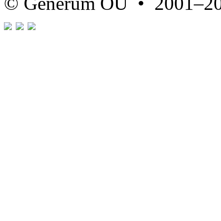
© Generum OÜ • 2001–2