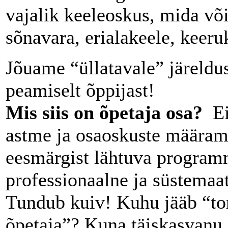
vajalik keeleoskus, mida või
sõnavara, erialakeele, kee
Jõuame “üllatavale” järeldu
peamiselt õppijast!
Mis siis on õpetaja osa?
Ei
astme ja osaoskuste määrami
eesmärgist lähtuva program
professionaalne ja süstemaat
Tundub kuiv! Kuhu jääb “to
õpetaja”? Kuna täiskasvanu s