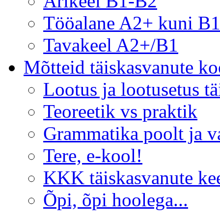
Ärikeel B1-B2
Tööalane A2+ kuni B
Tavakeel A2+/B1
Mõtteid täiskasvanute koo
Lootus ja lootusetus t
Teoreetik vs praktik
Grammatika poolt ja v
Tere, e-kool!
KKK täiskasvanute ke
Õpi, õpi hoolega...