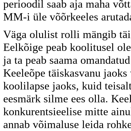
perioodil saab aja maha võtt
MM-i üle võõrkeeles arutada
Väga olulist rolli mängib tä
Eelkõige peab koolitusel ol
ja ta peab saama omandatud
Keeleõpe täiskasvanu jaoks 
koolilapse jaoks, kuid teisa
eesmärk silme ees olla. Ke
konkurentsieelise mitte ainu
annab võimaluse leida rohke