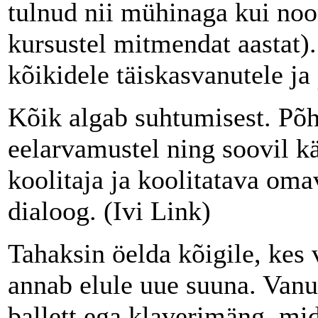
tulnud nii mühinaga kui noo
kursustel mitmendat aastat).
kõikidele täiskasvanutele ja
Kõik algab suhtumisest. Põhi
eelarvamustel ning soovil kä
koolitaja ja koolitatava om
dialoog. (Ivi Link)
Tahaksin öelda kõigile, kes 
annab elule uue suuna. Vanus
ballett ega klaverimäng, mid