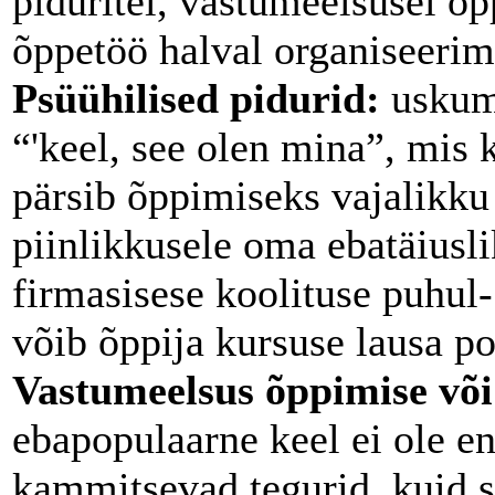
piduritel, vastumeelsusel õp
õppetöö halval organiseerimi
Psüühilised pidurid:
uskuma
“'keel, see olen mina”, mis 
pärsib õppimiseks vajalikku 
piinlikkusele oma ebatäiusli
firmasisese koolituse puhul- 
võib õppija kursuse lausa poo
Vastumeelsus õppimise või 
ebapopulaarne keel ei ole en
kammitsevad tegurid, kuid se