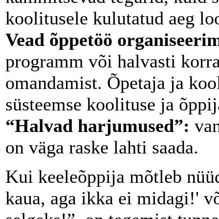
koolitusele kulutatud aeg lo
Vead õppetöö organiseerim
programm või halvasti korra
omandamist. Õpetaja ja kool
süsteemse koolituse ja õppij
“Halvad harjumused”:
van
on väga raske lahti saada.
Kui keeleõppija mõtleb nüüd
kaua, aga ikka ei midagi!' võ