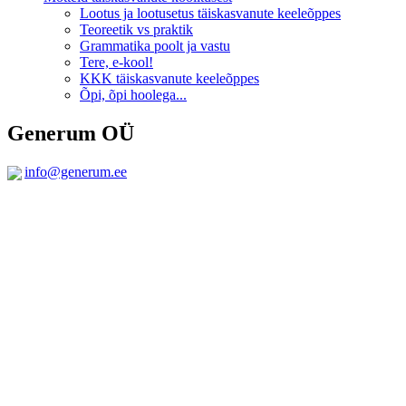
Lootus ja lootusetus täiskasvanute keeleõppes
Teoreetik vs praktik
Grammatika poolt ja vastu
Tere, e-kool!
KKK täiskasvanute keeleõppes
Õpi, õpi hoolega...
Generum OÜ
info@generum.ee