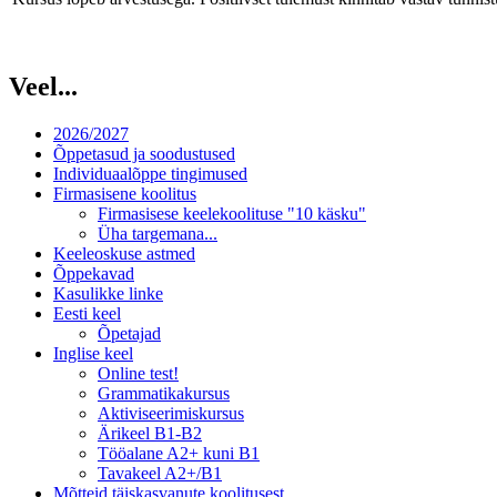
Veel...
2026/2027
Õppetasud ja soodustused
Individuaalõppe tingimused
Firmasisene koolitus
Firmasisese keelekoolituse "10 käsku"
Üha targemana...
Keeleoskuse astmed
Õppekavad
Kasulikke linke
Eesti keel
Õpetajad
Inglise keel
Online test!
Grammatikakursus
Aktiviseerimiskursus
Ärikeel B1-B2
Tööalane A2+ kuni B1
Tavakeel A2+/B1
Mõtteid täiskasvanute koolitusest