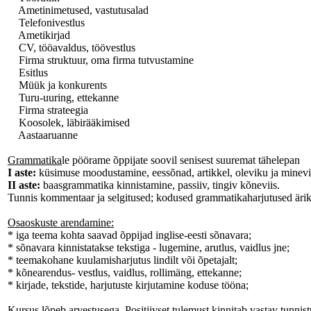
Ametinimetused, vastutusalad
Telefonivestlus
Ametikirjad
CV, tööavaldus, töövestlus
Firma struktuur, oma firma tutvustamine
Esitlus
Müük ja konkurents
Turu-uuring, ettekanne
Firma strateegia
Koosolek, läbirääkimised
Aastaaruanne
Grammatika
le pöörame õppijate soovil senisest suuremat tähelepan
I aste:
küsimuse moodustamine, eessõnad, artikkel, oleviku ja minevik
II aste:
baasgrammatika kinnistamine, passiiv, tingiv kõneviis.
Tunnis kommentaar ja selgitused; kodused grammatikaharjutused ärike
Osaoskuste arendamine:
* iga teema kohta saavad õppijad inglise-eesti sõnavara;
* sõnavara kinnistatakse tekstiga - lugemine, arutlus, vaidlus jne;
* teemakohane kuulamisharjutus lindilt või õpetajalt;
* kõnearendus- vestlus, vaidlus, rollimäng, ettekanne;
* kirjade, tekstide, harjutuste kirjutamine koduse tööna;
Kursus lõpeb arvestusega. Positiivset tulemust kinnitab vastav tunnist