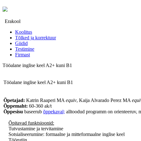
Erakool
Koolitus
Tõlked ja korrektuur
Giidid
Testimine
Firmast
Tööalane inglise keel A2+ kuni B1
Tööalane inglise keel A2+ kuni B1
Õpetajad:
Katrin Raaperi MA
equiv
, Kaija Alvarado Perez MA
equi
Õppemaht:
60-360 ak/t
Õppesisu
baseerub
õppekaval;
alltoodud programm on orienteeruv, mi
Õpitavad funktsioonid:
Tutvustamine ja tervitamine
Sotsialiseerumine: formaalne ja mitteformaalne inglise keel
Töörutiin