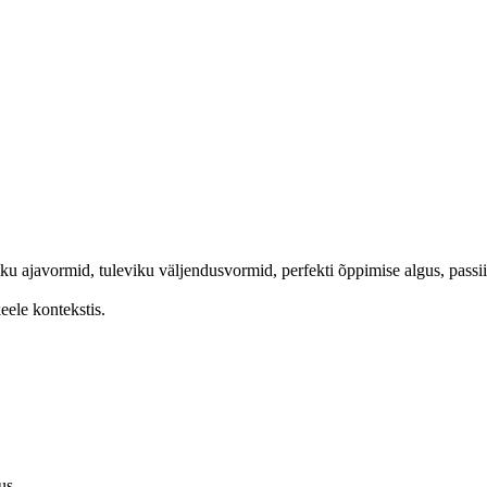
u ajavormid, tuleviku väljendusvormid, perfekti õppimise algus, passiiv
ele kontekstis.
us.