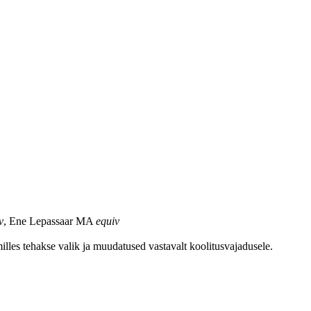
v
, Ene Lepassaar MA
equiv
lles tehakse valik ja muudatused vastavalt koolitusvajadusele.